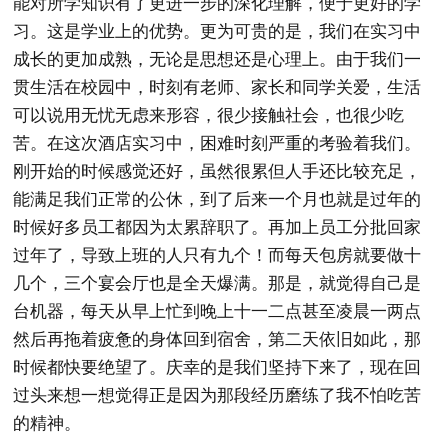
能对所学知识有了更进一步的深化理解，便于更好的学
习。这是学业上的优势。更为可贵的是，我们在实习中
成长的更加成熟，无论是思想还是心理上。由于我们一
贯生活在校园中，时刻有老师、家长和同学关爱，生活
可以说用无忧无虑来形容，很少接触社会，也很少吃
苦。在这次酒店实习中，困难时刻严重的考验着我们。
刚开始的时候感觉还好，虽然很累但人手还比较充足，
能满足我们正常的公休，到了后来一个月也就是过年的
时候好多员工都因为太累辞职了。再加上员工分批回家
过年了，导致上班的人只有九个！而每天包房就要做十
几个，三个宴会厅也是全天爆满。那是，就觉得自己是
台机器，每天从早上忙到晚上十一二点甚至凌晨一两点
然后再拖着疲惫的身体回到宿舍，第二天依旧如此，那
时候都快要绝望了。庆幸的是我们坚持下来了，现在回
过头来想一想觉得正是因为那段经历磨练了我不怕吃苦
的精神。