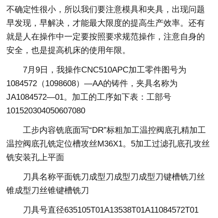
不确定性很小，所以我们要注意模具和夹具，出现问题
早发现，早解决，才能最大限度的提高生产效率。还有
就是人在操作中一定要按照要求规范操作，注意自身的
安全，也是提高机床的使用年限。
7月9日，我操作CNC510APC加工零件图号为
1084572（1098608）—AA的铸件，夹具名称为
JA1084572—01。加工的工序如下表：工部号
101520304050607080
工步内容铣底面写“DR”标粗加工温控阀底孔精加工
温控阀底孔铣定位槽攻丝M36X1。5加工过滤孔底孔攻丝
铣安装孔上平面
刀具名称平面铣刀成型刀成型刀成型刀键槽铣刀丝
锥成型刀丝锥键槽铣刀
刀具号直径635105T01A13538T01A11084572T01