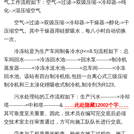
气,工作流程如下：空气->过滤->双级压缩->冷却器->纯
化-.>湿压缩空气
空气->过滤->双级压缩->冷却器->干燥器->醇化->干
压缩空气。其中干燥器用硅胶吸水，每八小时自动切换
一次。
冷冻站是为生产车间制备冷水(t<=8.5)流程如下：总
车间回水------->冷冻回水池------->回水泵------->制冷机
蒸发器------->冷冻水送水池-------->总车间-------->冷冻
回水池。该站有四台制冷机组,包括一台离心式三级压缩
制冷机和三太溴化锂吸收式制冷机,制冷剂为R123。
污水处理站的工作流程如下：生产污水--------->冷却
塔--------->中和塔---------&
……此处隐藏12002个字……
其可靠度至关重要。因此，技术员在编写完交底后必须
交技术室主任审查通过，方可向施工队队长进行交底。
②参与工程质量的检查、验收在施工过程中，施工