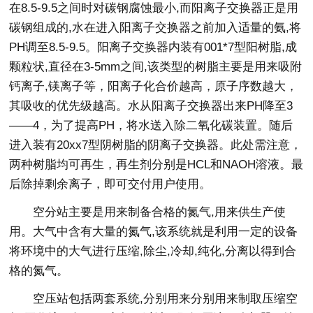
在8.5-9.5之间时对碳钢腐蚀最小,而阳离子交换器正是用
碳钢组成的,水在进入阳离子交换器之前加入适量的氨,将
PH调至8.5-9.5。阳离子交换器内装有001*7型阳树脂,成
颗粒状,直径在3-5mm之间,该类型的树脂主要是用来吸附
钙离子,镁离子等，阳离子化合价越高，原子序数越大，
其吸收的优先级越高。水从阳离子交换器出来PH降至3
——4，为了提高PH，将水送入除二氧化碳装置。随后
进入装有20xx7型阴树脂的阴离子交换器。此处需注意，
两种树脂均可再生，再生剂分别是HCL和NAOH溶液。最
后除掉剩余离子，即可交付用户使用。
空分站主要是用来制备合格的氮气,用来供生产使
用。大气中含有大量的氮气,该系统就是利用一定的设备
将环境中的大气进行压缩,除尘,冷却,纯化,分离以得到合
格的氮气。
空压站包括两套系统,分别用来分别用来制取压缩空