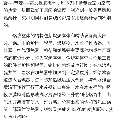
凝----节流----蒸发反复循环，制冷剂不断带走室内空气
的热量，从而降低了房间的温度。制冷剂一般采用昂和
氨两种，实习期间我们参观的都是采用这两种做制冷剂
的。
锅炉整体的结构包括锅炉本体和辅助设备两大部
分。锅炉中的炉膛、锅筒、燃烧器、水冷壁过热器、省
煤器、空气预热器、构架和炉墙等主要部件构成生产蒸
汽的核心部分，称为锅炉本体。锅炉本体中两个最主要
的部件是炉膛和锅筒。锅炉的构造及运行图：在水汽系
统方面，给水在加热器中加热到一定温度后，经给水管
道进入省煤器，进一步加热以后送入锅筒，与锅水混合
后沿下降管下行至水冷壁进口集箱。水在水冷壁管内吸
收炉膛辐射热形成汽水混合物经上升管到达锅筒中，由
汽水分离装置使水、汽分离。分离出来的饱和蒸汽由锅
筒上部流往过热器，继续吸热成为450℃的过热蒸汽，然
后送往汽轮机。