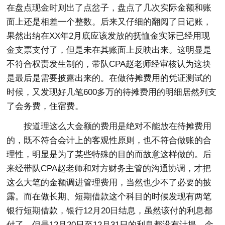
在盘点现金时则出了点岔子，盘点了几次实际金额和账
面上还是相差一个整数。后来又仔细的翻阅了日记账，
果然出纳在XX年2月底应该发放的抚恤金实际已经用现
金支票支付了，但是未在其账面上反映出来。这明显是
不符合权责发生制的，带队CPA赵老师经审核认为这块
是最后是需要披露出来的。在做待摊费用的凭证测试的
时候，又发现好几笔600多万的待摊费用的明细居然列支
了会务费，住宿费。
按道理这么大金额的费用是绝对不能放在待摊费用
的，既不符合会计上的客观性原则，也不符合做账的合
理性，明显是为了某些特殊的目的而故意这样做的。后
来经带队CPA赵老师和对方财务主管的沟通协调，才把
这么大笔的金额调进管理费用，当然也少不了必要的披
露。而在做长期、短期借款这个科目的时候发现有两笔
银行短期借款，银行12月20日结息，虽然该付的利息都
付了，但是12月20日至12月31日的利息都没有计提，金