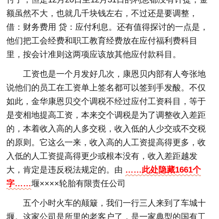
额虽然不大，也就几千块钱左右，不过还是要调整，
借：财务费用 贷：应付利息。还有值得探讨的一点是，
他们把工会经费和职工教育经费放在应付福利费科目
里，按会计准则这两项应该放其他应付款科目。
工资也是一个月发好几次，康恩贝内部有人夸张地
说他们的员工在工资单上签名都可以签到手发酸。不仅
如此，金华康恩贝交个调税不经过应付工资科目，等于
是变相地提高工资，本来交个调税是为了调整收入差距
的，本着收入高的人多交税，收入低的人少交或不交税
的原则。它这么一来，收入高的人工资提高得更多，收
入低的人工资提高得更少或根本没有，收入差距越发
大，肯定是违反税法规定的。由
……此处隐藏1661个
字……
堰××××轮胎有限责任公司
五个小时火车的颠簸，我们一行三人来到了车城十
堰。这家公司是所里的老客户了，是一家典型的国有工