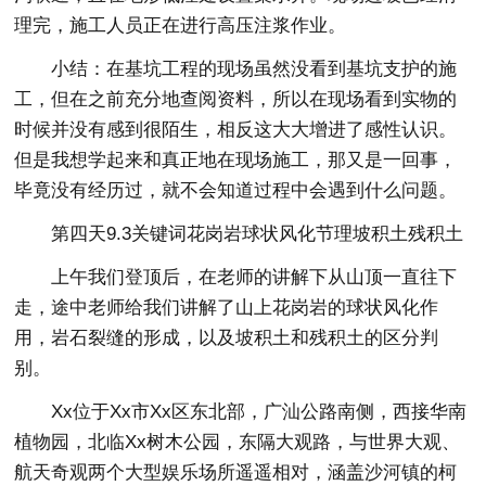
理完，施工人员正在进行高压注浆作业。
小结：在基坑工程的现场虽然没看到基坑支护的施
工，但在之前充分地查阅资料，所以在现场看到实物的
时候并没有感到很陌生，相反这大大增进了感性认识。
但是我想学起来和真正地在现场施工，那又是一回事，
毕竟没有经历过，就不会知道过程中会遇到什么问题。
第四天9.3关键词花岗岩球状风化节理坡积土残积土
上午我们登顶后，在老师的讲解下从山顶一直往下
走，途中老师给我们讲解了山上花岗岩的球状风化作
用，岩石裂缝的形成，以及坡积土和残积土的区分判
别。
Xx位于Xx市Xx区东北部，广汕公路南侧，西接华南
植物园，北临Xx树木公园，东隔大观路，与世界大观、
航天奇观两个大型娱乐场所遥遥相对，涵盖沙河镇的柯