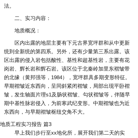
法。
二、实习内容：
地质概况：
区内出露的地层主要有下元古界宽坪群和从中更新
统到全新统的第四系。另外，还有少量第三系出露。该
区出露的侵入岩包括酸性、基性和超基性岩，主要有花
岗岩、辉长岩和辉石岩。该区位于北秦岭加里东褶皱带
的北缘（黄邦强等，1984），宽坪群具多期变形特征。
早期褶皱近东西向，呈同斜紧闭褶皱，局部出现平卧褶
皱，发生轴面片理s1及肠状褶皱、勾状褶皱等，伴随早
期中基性脉岩侵入，为前寒武纪变形。中期褶皱也为近
东西向，与早期褶皱枢纽交角不大。
地质工程实习报告 篇3
早上我们步行至xx地化所，展开我们第二天的实