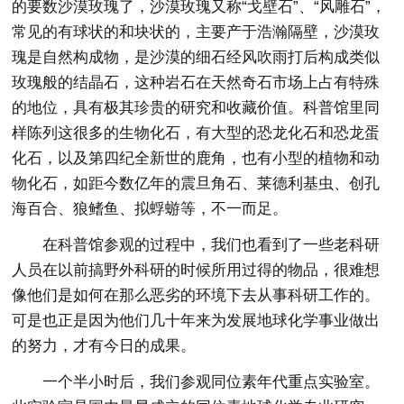
的要数沙漠玫瑰了，沙漠玫瑰又称“戈壁石”、“风雕石”，
常见的有球状的和块状的，主要产于浩瀚隔壁，沙漠玫
瑰是自然构成物，是沙漠的细石经风吹雨打后构成类似
玫瑰般的结晶石，这种岩石在天然奇石市场上占有特殊
的地位，具有极其珍贵的研究和收藏价值。科普馆里同
样陈列这很多的生物化石，有大型的恐龙化石和恐龙蛋
化石，以及第四纪全新世的鹿角，也有小型的植物和动
物化石，如距今数亿年的震旦角石、莱德利基虫、创孔
海百合、狼鳍鱼、拟蜉蝣等，不一而足。
在科普馆参观的过程中，我们也看到了一些老科研
人员在以前搞野外科研的时候所用过得的物品，很难想
像他们是如何在那么恶劣的环境下去从事科研工作的。
可是也正是因为他们几十年来为发展地球化学事业做出
的努力，才有今日的成果。
一个半小时后，我们参观同位素年代重点实验室。