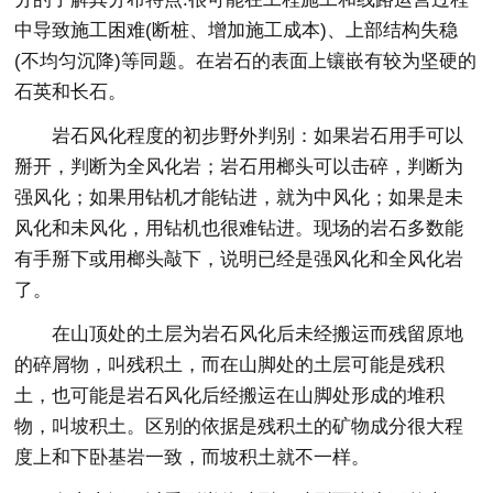
中导致施工困难(断桩、增加施工成本)、上部结构失稳
(不均匀沉降)等同题。在岩石的表面上镶嵌有较为坚硬的
石英和长石。
岩石风化程度的初步野外判别：如果岩石用手可以
掰开，判断为全风化岩；岩石用榔头可以击碎，判断为
强风化；如果用钻机才能钻进，就为中风化；如果是未
风化和未风化，用钻机也很难钻进。现场的岩石多数能
有手掰下或用榔头敲下，说明已经是强风化和全风化岩
了。
在山顶处的土层为岩石风化后未经搬运而残留原地
的碎屑物，叫残积土，而在山脚处的土层可能是残积
土，也可能是岩石风化后经搬运在山脚处形成的堆积
物，叫坡积土。区别的依据是残积土的矿物成分很大程
度上和下卧基岩一致，而坡积土就不一样。