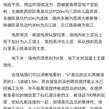
地面平坦。周边环境情况为：西侧紧靠两层地下室机
构；北侧靠西部距离基坑边约20m为三层幼儿园房屋；
东侧距基坑约10m为道路，路的东侧为琶洲大桥桥墩；
南侧距基坑边约30m为沿江路，沿江路南侧为珠江。
地质情况：根据地质钻探结果，场地内岩土层自上
而下划分为人工填土、第四系冲击土层、风化残积层及
白垩系上统基岩四大类。
地下水：场地环境类别为II类，地下水对混凝土无腐
蚀性。
在现场我们可以清晰地看到，“U”基坑的左右两侧顶
部的1：1放破1.5m。而在坡低所设的两排搅拌桩止水已
经施工完毕，并不能看清搅拌桩成型后的结构。在搅拌
桩靠基坑的侧设置了钻孔灌注桩挡土，桩顶设700厚的冠
梁，把钻孔桩连接到一起，加强基坑边沿的整体性。按
照施工设计，从上往下设基坑内共设三道锚索，在现场