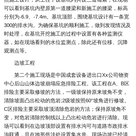
可以看到基坑内壁原第一道腰梁和新施工的腰梁，标高
分别为-6.9、-7.4m。基坑顶部，围绕基坑设计有一条宽
300的排水沟。为确保基坑的顺利施工，做到发现情况及
时处理，在基坑开挖施工的过程中设置有各种监测仪
器，如在现场看到的水位监测点，除此还有位移、沉降
观测点等。
边坡工程
第二个施工现场是中国成套设备进出口Xx公司物资
中心后山山体边坡崩塌应急排险工程。该工程在A、B区
排险主要采取修坡的方法，一级坡保持原来坡角不变，
清除坡面凸出松动的危岩;2级坡按照60°坡角进行修坡。
C区排险主要采取坡顶清除危岩的方法；保持原坡角不
变，对危岩清除控制线以上凸出松动危岩进行清除。现
场可以看到在边坡顶部设置有排水沟可与道路市政排水
沟联通，且在地形低洼处设置集水井。现场边坡已经清