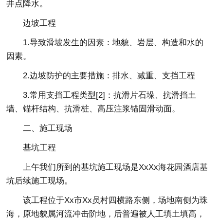
井点降水。
边坡工程
1.导致滑坡发生的因素：地貌、岩层、构造和水的
因素。
2.边坡防护的主要措施：排水、减重、支挡工程
3.常用支挡工程类型[2]：抗滑片石垛、抗滑挡土
墙、锚杆结构、抗滑桩、高压注浆锚固滑动面。
二、施工现场
基坑工程
上午我们所到的基坑施工现场是XxXx海花园酒店基
坑后续施工现场。
该工程位于Xx市Xx员村四横路东侧，场地南侧为珠
海，原地貌属河流冲击阶地，后普遍被人工填土填高，