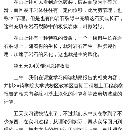
在山上还可以看到岩体破裂，破裂面较为平整光
滑，而且裂开岩体往往有一定的位移，此为剪节理，也
称“X”节理。但是也有的岩石裂隙中充填这石英或长石，
这种充填在岩石裂隙中的板状岩体，叫做岩脉。
在山上还有一种特殊的景象，一个一棵树生长在岩
石裂隙上，随着树的生长，就对岩石产生一种劈裂作
用，加速了岩石的风化，这也就是生物风化。
第五天9.4关键词总结收获
上午，我们在课室学习阅读勘察报告的相关内容，
并以Xx药学院大学城校区教学区首期工程岩土工程勘察
报告的相关内容练习沙土液化的计算和等效剪切波速的
计算。
五天实习很快结束了，不过我们从中实在学到了不
少东西。在实习过程，从理论到实际，再从实际回归到
理论上来，把书本上的知识运用到实际上来，再从观察