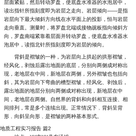
层面紧贴，然后转动罗盘，使底盘水准器的水泡居中，
读出指针所指刻度即为岩层之走向。岩层倾向——是指
岩层向下最大倾斜方向线在水平面上的投影，恒与岩层
走向垂直。测量时，将罗盘北端或接物觇板指向倾斜方
向，罗盘南端紧靠着层面并转动罗盘，使底盘水准器水
泡居中，读指北针所指刻度即为岩层的倾向。
背斜是褶皱的一种，为岩层向上拱起的拱形褶皱，
经风化，剥蚀后露出地面的底层，分别向两侧成对称出
现，老地层在中间，新地层在两侧，另外褶皱也包括向
斜，其为岩层向下弯曲的槽型褶皱，经风化、剥蚀后，
露出地面的地层分别向两侧成对称出现，新地层在中
间，老地层在两侧。自然界的背斜和向斜相互连接、相
间排列，常是多个连续出现。正常情况下﹐背斜呈背
形﹐向斜呈向形﹐是褶皱的两种基本形式。
地质工程实习报告 篇2