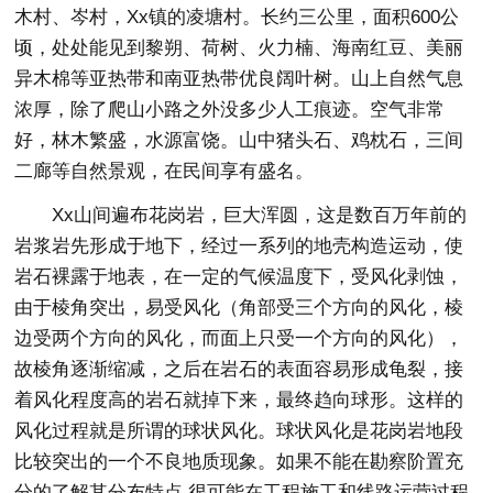
木村、岑村，Xx镇的凌塘村。长约三公里，面积600公
顷，处处能见到黎朔、荷树、火力楠、海南红豆、美丽
异木棉等亚热带和南亚热带优良阔叶树。山上自然气息
浓厚，除了爬山小路之外没多少人工痕迹。空气非常
好，林木繁盛，水源富饶。山中猪头石、鸡枕石，三间
二廊等自然景观，在民间享有盛名。
Xx山间遍布花岗岩，巨大浑圆，这是数百万年前的
岩浆岩先形成于地下，经过一系列的地壳构造运动，使
岩石裸露于地表，在一定的气候温度下，受风化剥蚀，
由于棱角突出，易受风化（角部受三个方向的风化，棱
边受两个方向的风化，而面上只受一个方向的风化），
故棱角逐渐缩减，之后在岩石的表面容易形成龟裂，接
着风化程度高的岩石就掉下来，最终趋向球形。这样的
风化过程就是所谓的球状风化。球状风化是花岗岩地段
比较突出的一个不良地质现象。如果不能在勘察阶置充
分的了解其分布特点.很可能在工程施工和线路运营过程