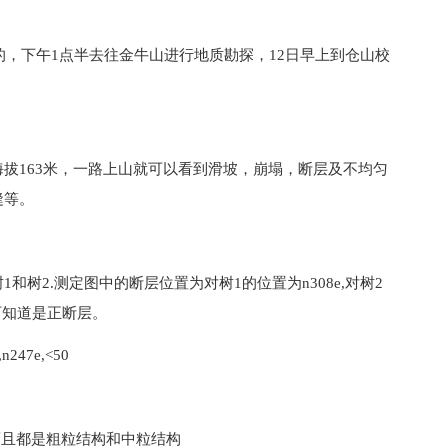
的，下午1点半去往金牛山进行地质勘探，12日早上到仓山校
拔163米，一路上山就可以看到滑坡，崩塌，断层及不均匀
缝等。
树2.测定图中的断层位置为对树1的位置为n308e,对树2
可知道是正断层。
47e,<50
而且都是粗粒结构和中粒结构