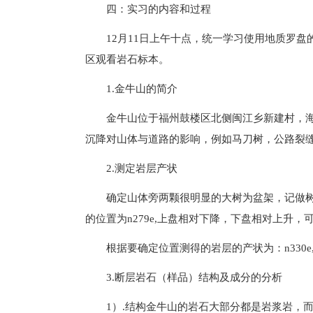
四：实习的内容和过程
12月11日上午十点，统一学习使用地质罗盘
区观看岩石标本。
1.金牛山的简介
金牛山位于福州鼓楼区北侧闽江乡新建村，海
沉降对山体与道路的影响，例如马刀树，公路裂
2.测定岩层产状
确定山体旁两颗很明显的大树为盆架，记做树1和
的位置为n279e,上盘相对下降，下盘相对上升，
根据要确定位置测得的岩层的产状为：n330e,n2
3.断层岩石（样品）结构及成分的分析
1）.结构金牛山的岩石大部分都是岩浆岩，