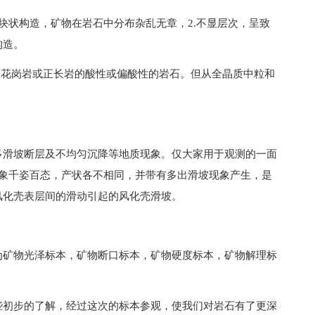
块状构造，矿物在岩石中分布杂乱无章，2.不显层次，呈致
构造。
是花岗岩或正长岩的酸性或偏酸性的岩石。但从全晶质中粒和
多滑坡断层及不均匀沉降等地质现象。仅大家用于观测的一面
现象千姿百态，产状各不相同，并带有多出滑坡现象产生，是
风化壳表层间的滑动引起的风化壳滑坡。
为矿物光泽标本，矿物断口标本，矿物硬度标本，矿物解理标
些初步的了解，经过这次的标本参观，使我们对岩石有了更深