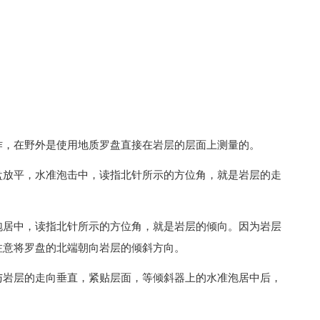
作，在野外是使用地质罗盘直接在岩层的层面上测量的。
盘放平，水准泡击中，读指北针所示的方位角，就是岩层的走
泡居中，读指北针所示的方位角，就是岩层的倾向。因为岩层
注意将罗盘的北端朝向岩层的倾斜方向。
与岩层的走向垂直，紧贴层面，等倾斜器上的水准泡居中后，