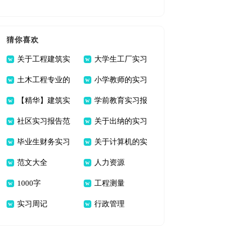
(通用15篇)
习报告范文集锦5篇
猜你喜欢
关于工程建筑实
大学生工厂实习
土木工程专业的
小学教师的实习
习报告范文集锦7篇
报告范文十篇
【精华】建筑实
学前教育实习报
实习报告范文集锦7
报告模板汇总6篇
社区实习报告范
关于出纳的实习
习报告范文汇总十篇
告模板集锦七篇
篇
毕业生财务实习
关于计算机的实
文七篇
报告范文集锦六篇
范文大全
人力资源
报告合集10篇
习报告范文汇编十篇
1000字
工程测量
实习周记
行政管理