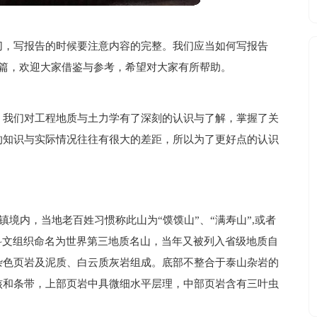
切，写报告的时候要注意内容的完整。我们应当如何写报告
6篇，欢迎大家借鉴与参考，希望对大家有所帮助。
，我们对工程地质与土力学有了深刻的认识与了解，掌握了关
的知识与实际情况往往有很大的差距，所以为了更好点的认识
镇境内，当地老百姓习惯称此山为“馍馍山”、“满寿山”,或者
教科文组织命名为世界第三地质名山，当年又被列入省级地质自
杂色页岩及泥质、白云质灰岩组成。底部不整合于泰山杂岩的
核和条带，上部页岩中具微细水平层理，中部页岩含有三叶虫