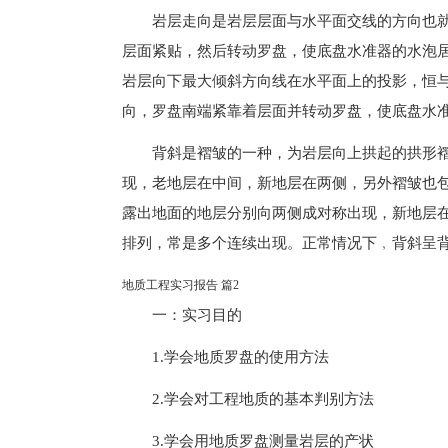
岩层走向是岩层层面与水平面交线的方向也
层面紧贴，然后转动罗盘，使底盘水准器的水泡
岩层向下最大倾斜方向线在水平面上的投影，恒
向，罗盘南端紧靠着层面并转动罗盘，使底盘水
背斜是褶皱的一种，为岩层向上拱起的拱形
现，老地层在中间，新地层在两侧，另外褶皱也
露出地面的地层分别向两侧成对称出现，新地层
排列，常是多个连续出现。正常情况下﹐背斜呈
地质工程实习报告 篇2
一：实习目的
1.学会地质罗盘的使用方法
2.学会对工程地质的基本判别方法
3.学会用地质罗盘测量岩层的产状