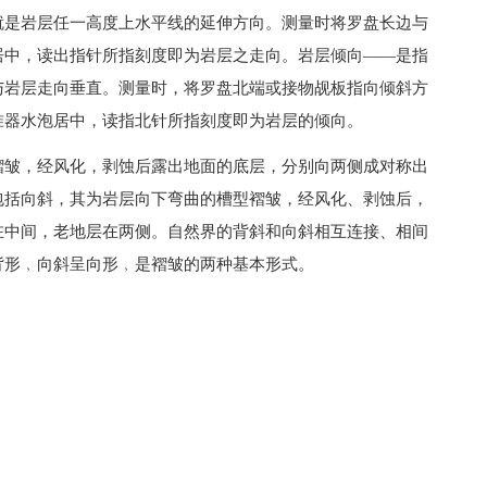
就是岩层任一高度上水平线的延伸方向。测量时将罗盘长边与
居中，读出指针所指刻度即为岩层之走向。岩层倾向——是指
与岩层走向垂直。测量时，将罗盘北端或接物觇板指向倾斜方
准器水泡居中，读指北针所指刻度即为岩层的倾向。
褶皱，经风化，剥蚀后露出地面的底层，分别向两侧成对称出
包括向斜，其为岩层向下弯曲的槽型褶皱，经风化、剥蚀后，
在中间，老地层在两侧。自然界的背斜和向斜相互连接、相间
背形﹐向斜呈向形﹐是褶皱的两种基本形式。