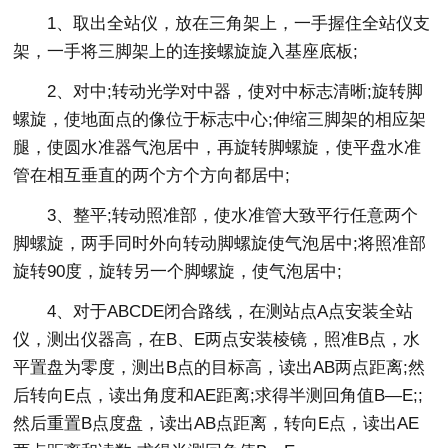
1、取出全站仪，放在三角架上，一手握住全站仪支
架，一手将三脚架上的连接螺旋旋入基座底板;
2、对中;转动光学对中器，使对中标志清晰;旋转脚
螺旋，使地面点的像位于标志中心;伸缩三脚架的相应架
腿，使圆水准器气泡居中，再旋转脚螺旋，使平盘水准
管在相互垂直的两个方个方向都居中;
3、整平;转动照准部，使水准管大致平行任意两个
脚螺旋，两手同时外向转动脚螺旋使气泡居中;将照准部
旋转90度，旋转另一个脚螺旋，使气泡居中;
4、对于ABCDE闭合路线，在测站点A点安装全站
仪，测出仪器高，在B、E两点安装棱镜，照准B点，水
平置盘为零度，测出B点的目标高，读出AB两点距离;然
后转向E点，读出角度和AE距离;求得半测回角值B—E;;
然后重置B点度盘，读出AB点距离，转向E点，读出AE