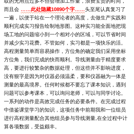
取的无用点过多不但会增加工作量，浪费宝贵的时间，
而且会
……此处隐藏10890个字……
头至尾认真复习了
一遍，以便于站在一个理论者的高度，去做生产实践和
顺利完成实习报告绘制地形图。这种实习能全面地把现
场工地的问题缩小到一个相对小的区域，可以节省时间
并减少实习花费。不管如何，实习都是一项快乐的活。
高程测量简单而容易操作，方位角的确定我们采用坐标
方位角，我们完成的快而顺利。导线测量由于精度要求
高，要进行较繁杂的数据处理，但这些并不影响进度，
没有狠字是因为对仪器必须温柔，要和仪器融为一体是
测量的最高境界。任何时候都不要忘了课本知识，遇到
问题可以参考课本，可以询问老师，可以与同学讨论。
一系列的动作是高效完成任务的必要条件。在完成过程
中借鉴课堂学习的知识，这项任务中前期我和一位组员
进行高程测量配合其他组员参与导线测量,在全过程中计
算各项数据，受益颇丰。