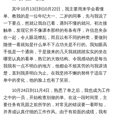
其中10月13日到10月22日，我主要用来学会看懂
单。教我的是一位年纪大一、二岁的同事，先与我说了
一下要点，然就让我自已看，遇到不懂的就问。初次接
触单，发现它并不像课本那样的有条有序，许信息夹杂
在一起，令人眼花缭乱，而且以有不同的种类，要做到
随便一看就知是什么单不下点功夫是不行的。我知眼高
手低是一个通病，于是接来的几天我就踏踏实实的坐在
哪里认真的看单，熟它的大致结构。令我感动的是每当
我我有一点不明白的地方，他都会不烦其劳的与我讲清
楚，直到我弄明白为止。在我坚持不懈的努终于适应了
单中的变化，他的脸上也有了笑容。
10月24日到11月4日，熟悉了单之后，我也成为工作
之中的一员，开始检查别做的单。在这一段时间里，主
要任务有巩固之前所学的，对常见的错误要一看即知，
并养成认真仔细的工作作风。由于有前面的成绩，我有